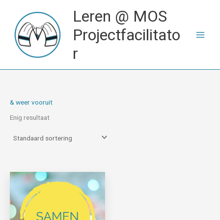
Ga
Leren @ MOS
naar
de
Projectfacilitato
inhoud
r
& weer vooruit
Enig resultaat