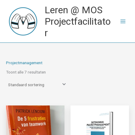
Ga
Leren @ MOS
naar
de
Projectfacilitato
inhoud
r
Projectmanagement
Toont alle 7 resultaten