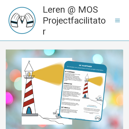
Ga
Leren @ MOS
naar
de
Projectfacilitato
inhoud
r
Template
De
Vuurtoren
aantal